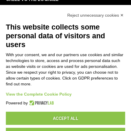
Premiers Pas
Reject unnecessary cookies ✕
API
E-Book
This website collects some
Blog
personal data of visitors and
users
MENTIONS LÉGALES
With your consent, we and our partners use cookies and similar
Politiques de confidentialité
technologies to store, access and process personal data such
Security Policy
as website visits or cookies are used for ads personalisation.
Since we respect your right to privacy, you can choose not to
Documentation contractuelle et RGPD
allow certain types of cookies. Click on GDPR preferences to
Conditions générales de livraison
find out more.
Conditions générales de vente
View the Complete Cookie Policy
Conditions du service d'assistance
Paramètres cookie
Powered by
ACCEPT ALL