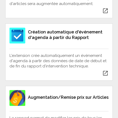
d'articles sera augmentée automatiquement.
open_in_new
Création automatique d'événement
d'agenda à partir du Rapport
L'extension crée automatiquement un événement
d'agenda à partir des données de date de début et
de fin du rapport d'intervention technique.
open_in_new
Augmentation/Remise prix sur Articles
Le rapport permet de modifier les prix de tous les