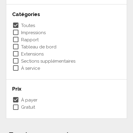
Catégories
check_box
Toutes
check_box_outline_blank
Impressions
check_box_outline_blank
Rapport
check_box_outline_blank
Tableau de bord
check_box_outline_blank
Extensions
check_box_outline_blank
Sections supplémentaires
check_box_outline_blank
À service
Prix
check_box
À payer
check_box_outline_blank
Gratuit