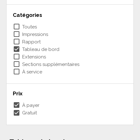
Catégories
check_box_outline_blank
Toutes
check_box_outline_blank
Impressions
check_box_outline_blank
Rapport
check_box
Tableau de bord
check_box_outline_blank
Extensions
check_box_outline_blank
Sections supplémentaires
check_box_outline_blank
À service
Prix
check_box
À payer
check_box
Gratuit