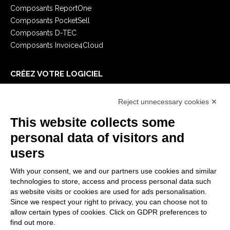
Composants ReportOne
Composants PocketSell
Composants D-TEC
Composants Invoice4Cloud
CRÉEZ VOTRE LOGICIEL
Premiers Pas
Reject unnecessary cookies ✕
API
E-Book
This website collects some
Blog
personal data of visitors and
users
MENTIONS LÉGALES
With your consent, we and our partners use cookies and similar
Politiques de confidentialité
technologies to store, access and process personal data such
Security Policy
as website visits or cookies are used for ads personalisation.
Since we respect your right to privacy, you can choose not to
Documentation contractuelle et RGPD
allow certain types of cookies. Click on GDPR preferences to
Conditions générales de livraison
find out more.
Conditions générales de vente