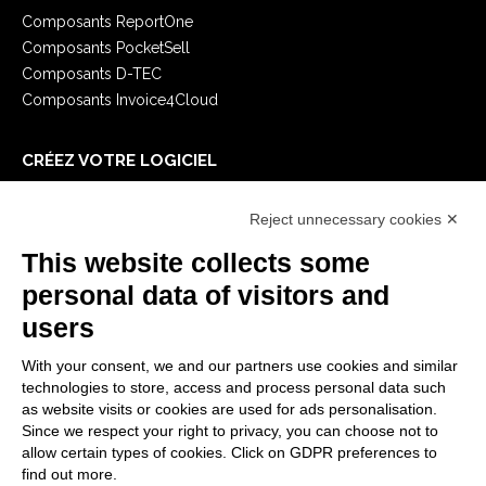
Composants ReportOne
Composants PocketSell
Composants D-TEC
Composants Invoice4Cloud
CRÉEZ VOTRE LOGICIEL
Premiers Pas
Reject unnecessary cookies ✕
API
E-Book
This website collects some
Blog
personal data of visitors and
users
MENTIONS LÉGALES
With your consent, we and our partners use cookies and similar
Politiques de confidentialité
technologies to store, access and process personal data such
Security Policy
as website visits or cookies are used for ads personalisation.
Since we respect your right to privacy, you can choose not to
Documentation contractuelle et RGPD
allow certain types of cookies. Click on GDPR preferences to
Conditions générales de livraison
find out more.