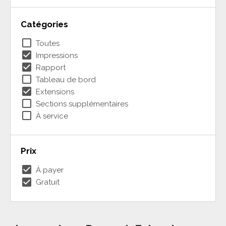
Catégories
check_box_outline_blank
Toutes
check_box
Impressions
check_box
Rapport
check_box_outline_blank
Tableau de bord
check_box
Extensions
check_box_outline_blank
Sections supplémentaires
check_box_outline_blank
À service
Prix
check_box
À payer
check_box
Gratuit