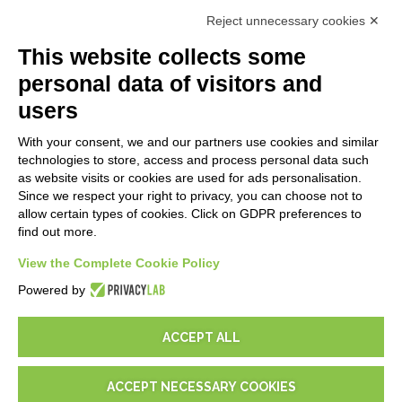
Premiers Pas
Reject unnecessary cookies ✕
API
E-Book
This website collects some
Blog
personal data of visitors and
users
MENTIONS LÉGALES
With your consent, we and our partners use cookies and similar
Politiques de confidentialité
technologies to store, access and process personal data such
Security Policy
as website visits or cookies are used for ads personalisation.
Since we respect your right to privacy, you can choose not to
Documentation contractuelle et RGPD
allow certain types of cookies. Click on GDPR preferences to
Conditions générales de livraison
find out more.
Conditions générales de vente
Conditions du service d'assistance
View the Complete Cookie Policy
Paramètres cookie
Powered by
ACCEPT ALL
ACCEPT NECESSARY COOKIES