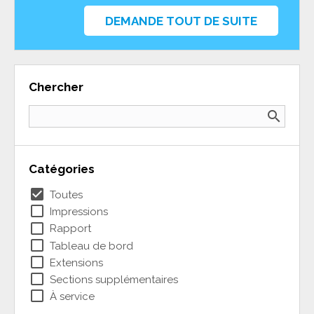
DEMANDE TOUT DE SUITE
Chercher
search
Catégories
check_box
Toutes
check_box_outline_blank
Impressions
check_box_outline_blank
Rapport
check_box_outline_blank
Tableau de bord
check_box_outline_blank
Extensions
check_box_outline_blank
Sections supplémentaires
check_box_outline_blank
À service