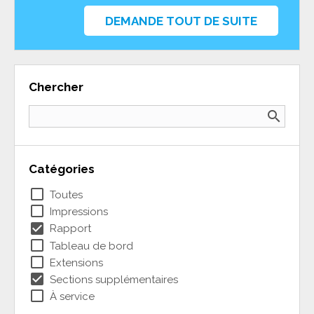
DEMANDE TOUT DE SUITE
Chercher
search
Catégories
check_box_outline_blank
Toutes
check_box_outline_blank
Impressions
check_box
Rapport
check_box_outline_blank
Tableau de bord
check_box_outline_blank
Extensions
check_box
Sections supplémentaires
check_box_outline_blank
À service