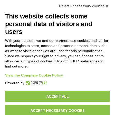
Premiers Pas
Reject unnecessary cookies ✕
API
E-Book
This website collects some
Blog
personal data of visitors and
users
MENTIONS LÉGALES
With your consent, we and our partners use cookies and similar
Politiques de confidentialité
technologies to store, access and process personal data such
Security Policy
as website visits or cookies are used for ads personalisation.
Since we respect your right to privacy, you can choose not to
Documentation contractuelle et RGPD
allow certain types of cookies. Click on GDPR preferences to
Conditions générales de livraison
find out more.
Conditions générales de vente
Conditions du service d'assistance
View the Complete Cookie Policy
Paramètres cookie
Powered by
ACCEPT ALL
ACCEPT NECESSARY COOKIES