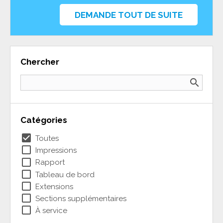
DEMANDE TOUT DE SUITE
Chercher
search
Catégories
check_box
Toutes
check_box_outline_blank
Impressions
check_box_outline_blank
Rapport
check_box_outline_blank
Tableau de bord
check_box_outline_blank
Extensions
check_box_outline_blank
Sections supplémentaires
check_box_outline_blank
À service