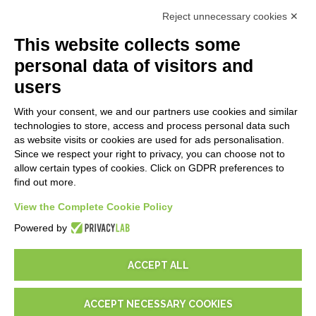
Premiers Pas
Reject unnecessary cookies ✕
API
E-Book
This website collects some
Blog
personal data of visitors and
users
MENTIONS LÉGALES
With your consent, we and our partners use cookies and similar
Politiques de confidentialité
technologies to store, access and process personal data such
Security Policy
as website visits or cookies are used for ads personalisation.
Since we respect your right to privacy, you can choose not to
Documentation contractuelle et RGPD
allow certain types of cookies. Click on GDPR preferences to
Conditions générales de livraison
find out more.
Conditions générales de vente
Conditions du service d'assistance
View the Complete Cookie Policy
Paramètres cookie
Powered by
ACCEPT ALL
ACCEPT NECESSARY COOKIES