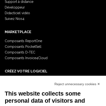
Support à distance
Développeur
Didacticiel vidéo
Suivez Nios4
MARKETPLACE
Composants ReportOne
Composants PocketSell
Composants D-TEC
Composants Invoice4Cloud
CRÉEZ VOTRE LOGICIEL
Premiers Pas
Reject unnecessary cookies ✕
API
E-Book
This website collects some
Blog
personal data of visitors and