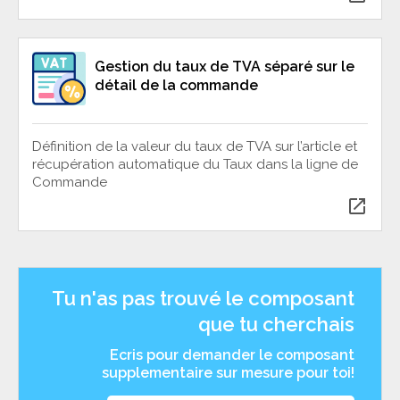
Gestion du taux de TVA séparé sur le
détail de la commande
Définition de la valeur du taux de TVA sur l’article et
récupération automatique du Taux dans la ligne de
Commande
open_in_new
Tu n'as pas trouvé le composant
que tu cherchais
Ecris pour demander le composant
supplementaire sur mesure pour toi!