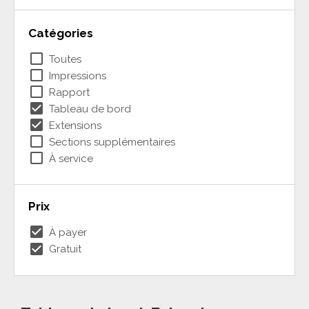
Catégories
check_box_outline_blank
Toutes
check_box_outline_blank
Impressions
check_box_outline_blank
Rapport
check_box
Tableau de bord
check_box
Extensions
check_box_outline_blank
Sections supplémentaires
check_box_outline_blank
À service
Prix
check_box
À payer
check_box
Gratuit