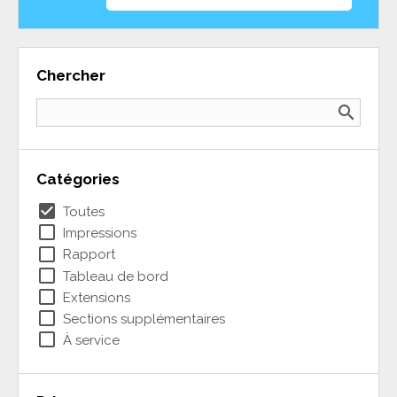
Chercher
search
Catégories
check_box
Toutes
check_box_outline_blank
Impressions
check_box_outline_blank
Rapport
check_box_outline_blank
Tableau de bord
check_box_outline_blank
Extensions
check_box_outline_blank
Sections supplémentaires
check_box_outline_blank
À service