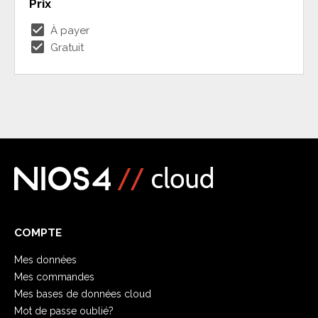
Prix
check_box
À payer
check_box
Gratuit
COMPTE
Mes données
Mes commandes
Mes bases de données cloud
Mot de passe oublié?