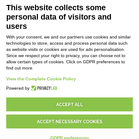
E-Book
This website collects some
Blog
personal data of visitors and
users
MENTIONS LÉGALES
With your consent, we and our partners use cookies and similar
Politiques de confidentialité
technologies to store, access and process personal data such
Security Policy
as website visits or cookies are used for ads personalisation.
Since we respect your right to privacy, you can choose not to
Documentation contractuelle et RGPD
allow certain types of cookies. Click on GDPR preferences to
Conditions générales de livraison
find out more.
Conditions générales de vente
Conditions du service d'assistance
View the Complete Cookie Policy
Paramètres cookie
Powered by
ACCEPT ALL
ACCEPT NECESSARY COOKIES
© 2026
D-One Software House
-
Tous les droits sont réservés -
P.IVA: 02211990367 -
Via Genova, 12, 41012 Carpi (Mo) -
Plan du site
-
GDPR preferences