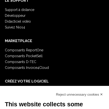
LE SUPPORT
Support à distance
Développeur
Didacticiel vidéo
Suivez Nios4
MARKETPLACE
Composants ReportOne
Composants PocketSell
Composants D-TEC
Composants Invoice4Cloud
CRÉEZ VOTRE LOGICIEL
Premiers Pas
Reject unnecessary cookies ✕
API
E-Book
This website collects some
Blog