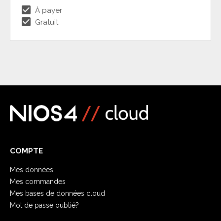
check_box
À payer
check_box
Gratuit
COMPTE
Mes données
Mes commandes
Mes bases de données cloud
Mot de passe oublié?