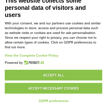
This website collects some
Blog
personal data of visitors and
users
MENTIONS LÉGALES
With your consent, we and our partners use cookies and similar
Politiques de confidentialité
technologies to store, access and process personal data such
Security Policy
as website visits or cookies are used for ads personalisation.
Since we respect your right to privacy, you can choose not to
Documentation contractuelle et RGPD
allow certain types of cookies. Click on GDPR preferences to
Conditions générales de livraison
find out more.
Conditions générales de vente
Conditions du service d'assistance
View the Complete Cookie Policy
Paramètres cookie
Powered by
ACCEPT ALL
ACCEPT NECESSARY COOKIES
© 2026
D-One Software House
-
Tous les droits sont réservés -
P.IVA: 02211990367 -
Via Genova, 12, 41012 Carpi (Mo) -
Plan du site
-
GDPR preferences
-
EUR
€