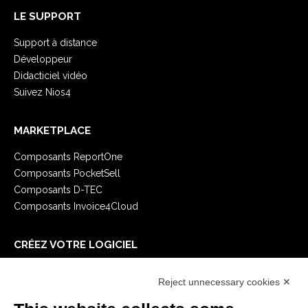
LE SUPPORT
Support à distance
Développeur
Didacticiel vidéo
Suivez Nios4
MARKETPLACE
Composants ReportOne
Composants PocketSell
Composants D-TEC
Composants Invoice4Cloud
CRÉEZ VOTRE LOGICIEL
Premiers Pas
Reject unnecessary cookies ✕
API
E-Book