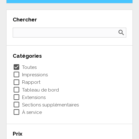
Chercher
search
Catégories
check_box
Toutes
check_box_outline_blank
Impressions
check_box_outline_blank
Rapport
check_box_outline_blank
Tableau de bord
check_box_outline_blank
Extensions
check_box_outline_blank
Sections supplémentaires
check_box_outline_blank
À service
Prix