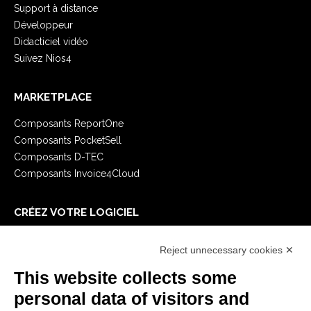
Support à distance
Développeur
Didacticiel vidéo
Suivez Nios4
MARKETPLACE
Composants ReportOne
Composants PocketSell
Composants D-TEC
Composants Invoice4Cloud
CRÉEZ VOTRE LOGICIEL
Premiers Pas
Reject unnecessary cookies ✕
API
E-Book
This website collects some
Blog
personal data of visitors and