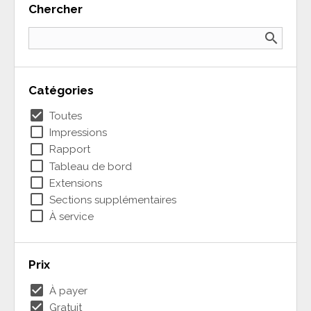
Chercher
search
Catégories
check_box
Toutes
check_box_outline_blank
Impressions
check_box_outline_blank
Rapport
check_box_outline_blank
Tableau de bord
check_box_outline_blank
Extensions
check_box_outline_blank
Sections supplémentaires
check_box_outline_blank
À service
Prix
check_box
À payer
check_box
Gratuit