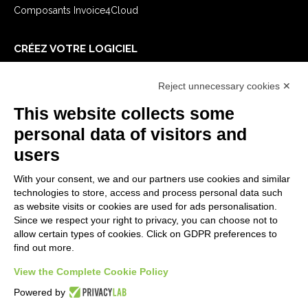
Composants Invoice4Cloud
CRÉEZ VOTRE LOGICIEL
Premiers Pas
Reject unnecessary cookies ✕
API
E-Book
This website collects some
Blog
personal data of visitors and
users
MENTIONS LÉGALES
With your consent, we and our partners use cookies and similar
Politiques de confidentialité
technologies to store, access and process personal data such
Security Policy
as website visits or cookies are used for ads personalisation.
Since we respect your right to privacy, you can choose not to
Documentation contractuelle et RGPD
allow certain types of cookies. Click on GDPR preferences to
Conditions générales de livraison
find out more.
Conditions générales de vente
Conditions du service d'assistance
View the Complete Cookie Policy
Paramètres cookie
Powered by