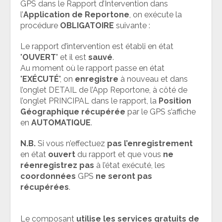
GPS dans le Rapport d’Intervention dans
l’
Application de Reportone
, on exécute la
procédure
OBLIGATOIRE
suivante :
Le rapport d’intervention est établi en état
"
OUVERT
" et il est
sauvé
.
Au moment où le rapport passe en état
"
EXÉCUTÉ
", on
enregistre
à nouveau et dans
l’onglet DETAIL de l’App Reportone, à côté de
l’onglet PRINCIPAL dans le rapport, la
Position
Géographique récupérée
par le GPS s’affiche
en
AUTOMATIQUE
.
N.B.
Si vous n’effectuez
pas l’enregistrement
en état
ouvert
du rapport et que vous
ne
réenregistrez
pas
à l’état exécuté, les
coordonnées
GPS
ne seront pas
récupérées
.
Le composant
utilise les services gratuits de