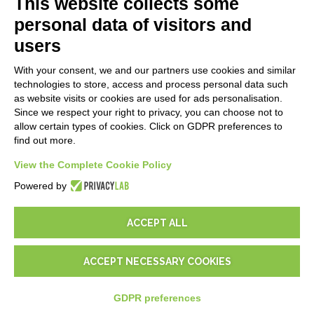
This website collects some
Blog
personal data of visitors and
users
MENTIONS LÉGALES
With your consent, we and our partners use cookies and similar
Politiques de confidentialité
technologies to store, access and process personal data such
Security Policy
as website visits or cookies are used for ads personalisation.
Since we respect your right to privacy, you can choose not to
Documentation contractuelle et RGPD
allow certain types of cookies. Click on GDPR preferences to
Conditions générales de livraison
find out more.
Conditions générales de vente
Conditions du service d'assistance
View the Complete Cookie Policy
Paramètres cookie
Powered by
ACCEPT ALL
ACCEPT NECESSARY COOKIES
© 2026
D-One Software House
-
Tous les droits sont réservés -
P.IVA: 02211990367 -
Via Genova, 12, 41012 Carpi (Mo) -
Plan du site
-
GDPR preferences
-
EUR
€