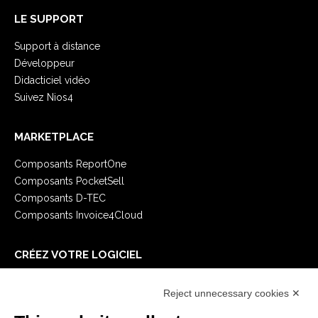
LE SUPPORT
Support à distance
Développeur
Didacticiel vidéo
Suivez Nios4
MARKETPLACE
Composants ReportOne
Composants PocketSell
Composants D-TEC
Composants Invoice4Cloud
CRÉEZ VOTRE LOGICIEL
Premiers Pas
Reject unnecessary cookies ✕
API
E-Book