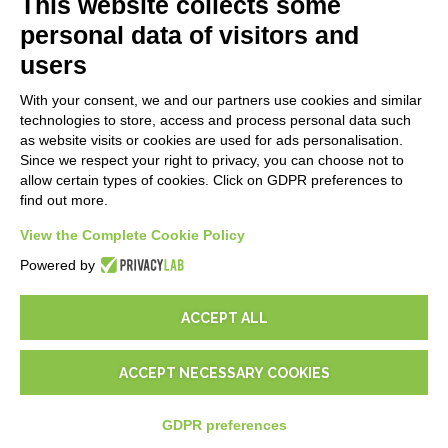
This website collects some
Blog
personal data of visitors and
users
MENTIONS LÉGALES
With your consent, we and our partners use cookies and similar
Politiques de confidentialité
technologies to store, access and process personal data such
Security Policy
as website visits or cookies are used for ads personalisation.
Since we respect your right to privacy, you can choose not to
Documentation contractuelle et RGPD
allow certain types of cookies. Click on GDPR preferences to
Conditions générales de livraison
find out more.
Conditions générales de vente
Conditions du service d'assistance
View the Complete Cookie Policy
Paramètres cookie
Powered by
ACCEPT ALL
ACCEPT NECESSARY COOKIES
© 2026
D-One Software House
-
Tous les droits sont réservés -
P.IVA: 02211990367 -
Via Genova, 12, 41012 Carpi (Mo) -
Plan du site
-
GDPR preferences
-
USD
$