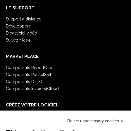
LE SUPPORT
Support à distance
Développeur
Didacticiel vidéo
Suivez Nios4
MARKETPLACE
Composants ReportOne
Composants PocketSell
Composants D-TEC
Composants Invoice4Cloud
CRÉEZ VOTRE LOGICIEL
Premiers Pas
Reject unnecessary cookies ✕
API
E-Book