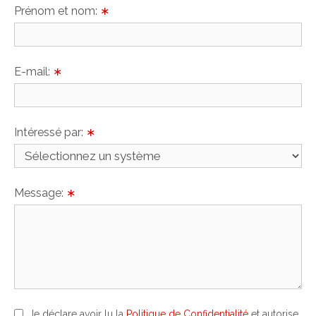
Prénom et nom:
∗
E-mail:
∗
Intéressé par:
∗
Message:
∗
Je déclare avoir lu la
Politique de Confidentialité
et autorise