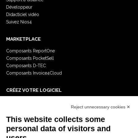
Développeur
Didacticiel vidéo
Suivez Nios4
MARKETPLACE
Composants ReportOne
Composants PocketSell
Composants D-TEC
Composants Invoice4Cloud
CRÉEZ VOTRE LOGICIEL
Premiers Pas
Reject unnecessary cookies ✕
API
E-Book
This website collects some
Blog
personal data of visitors and
users