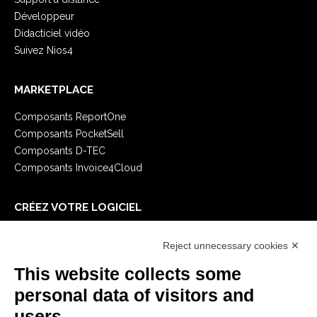
Développeur
Didacticiel vidéo
Suivez Nios4
MARKETPLACE
Composants ReportOne
Composants PocketSell
Composants D-TEC
Composants Invoice4Cloud
CRÉEZ VOTRE LOGICIEL
Premiers Pas
Reject unnecessary cookies ✕
API
E-Book
This website collects some
Blog
personal data of visitors and
users