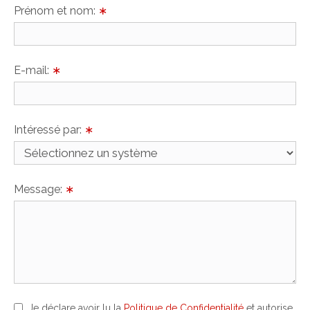
Prénom et nom:
∗
E-mail:
∗
Intéressé par:
∗
Message:
∗
Je déclare avoir lu la
Politique de Confidentialité
et autorise