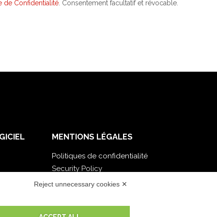
e de Confidentialité
. Consentement facultatif et révocable.
GICIEL
MENTIONS LÉGALES
Politiques de confidentialité
Security Policy
Documentation contractuelle et RGPD
Reject unnecessary cookies ✕
Conditions générales de livraison
Conditions générales de vente
ACCEPT ALL