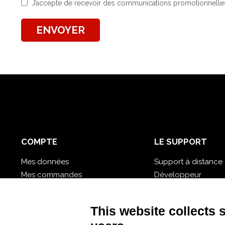
J’accepte de recevoir des communications promotionnelles 
ENVOYER
COMPTE
LE SUPPORT
Mes données
Support à distance
Mes commandes
Développeur
Mes bases de données cloud
Didacticiel vidéo
Mot de passe oublié?
Suivez Nios4
This website collects 