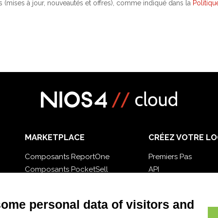
(mises à jour, nouveautés et offres), comme indiqué dans la
Politiqu
MARKETPLACE
CRÉEZ VOTRE LO
Composants ReportOne
Premiers Pas
Composants PocketSell
API
Composants D-TEC
E-Book
Composants Invoice4Cloud
Blog
some personal data of visitors and