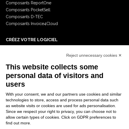
Composants ReportOne
Composants PocketSell
Composants D-TEC
Composants Invoice4Cloud
CRÉEZ VOTRE LOGICIEL
Premiers Pas
Reject unnecessary cookies ✕
API
E-Book
This website collects some
Blog
personal data of visitors and
users
MENTIONS LÉGALES
With your consent, we and our partners use cookies and similar
Politiques de confidentialité
technologies to store, access and process personal data such
Security Policy
as website visits or cookies are used for ads personalisation.
Since we respect your right to privacy, you can choose not to
Documentation contractuelle et RGPD
allow certain types of cookies. Click on GDPR preferences to
Conditions générales de livraison
find out more.
Conditions générales de vente