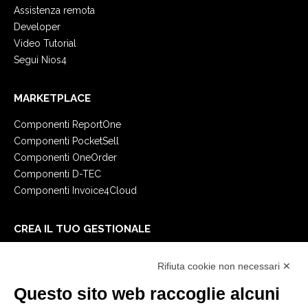
Assistenza remota
Developer
Video Tutorial
Segui Nios4
MARKETPLACE
Componenti ReportOne
Componenti PocketSell
Componenti OneOrder
Componenti D-TEC
Componenti Invoice4Cloud
CREA IL TUO GESTIONALE
Primi passi
Rifiuta cookie non necessari ✕
API
E-Book
Questo sito web raccoglie alcuni
Blog