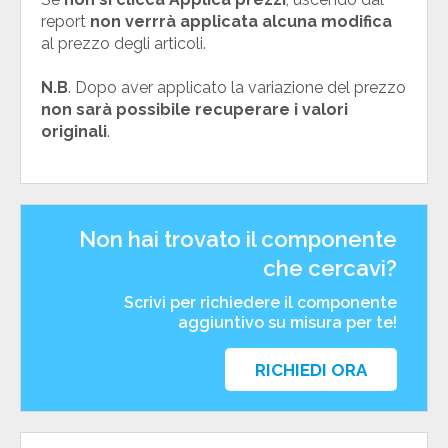
report
non verrrà applicata alcuna modifica
al prezzo degli articoli.
N.B
. Dopo aver applicato la variazione del prezzo
non sarà possibile recuperare i valori
originali
.
Non hai trovato il componente
che cercavi?
Scrivi per richiedere il componente
aggiuntivo su misura per te!
RICHIEDI ORA