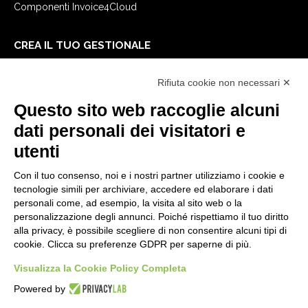
Componenti Invoice4Cloud
CREA IL TUO GESTIONALE
Primi passi
Rifiuta cookie non necessari ✕
API
E-Book
Questo sito web raccoglie alcuni
Blog
dati personali dei visitatori e
utenti
NOTE LEGALI
Con il tuo consenso, noi e i nostri partner utilizziamo i cookie e
Informative Privacy
tecnologie simili per archiviare, accedere ed elaborare i dati
Security Policy
personali come, ad esempio, la visita al sito web o la
personalizzazione degli annunci. Poiché rispettiamo il tuo diritto
Documentazione contrattuale e GDPR
alla privacy, è possibile scegliere di non consentire alcuni tipi di
Condizioni generali di fornitura
cookie. Clicca su preferenze GDPR per saperne di più.
Condizioni di vendita
Condizioni del servizio di supporto
Visualizza la Cookie Policy Completa
Impostazioni cookie
Powered by