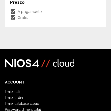
Prezzo
check_box
A pagamento
check_box
Gratis
ACCOUNT
I miei dati
I miei ordini
I miei database cloud
Password dimenticata?