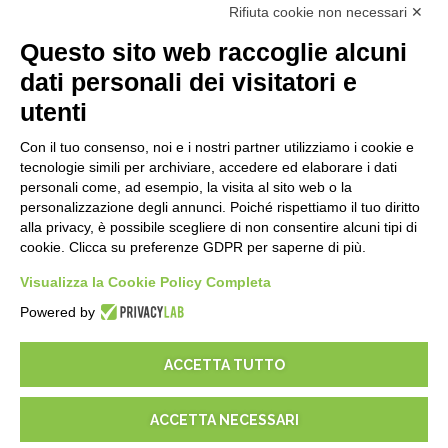
Rifiuta cookie non necessari ✕
API
E-Book
Questo sito web raccoglie alcuni
Blog
dati personali dei visitatori e
utenti
NOTE LEGALI
Con il tuo consenso, noi e i nostri partner utilizziamo i cookie e
Informative Privacy
tecnologie simili per archiviare, accedere ed elaborare i dati
Security Policy
personali come, ad esempio, la visita al sito web o la
personalizzazione degli annunci. Poiché rispettiamo il tuo diritto
Documentazione contrattuale e GDPR
alla privacy, è possibile scegliere di non consentire alcuni tipi di
Condizioni generali di fornitura
cookie. Clicca su preferenze GDPR per saperne di più.
Condizioni di vendita
Condizioni del servizio di supporto
Visualizza la Cookie Policy Completa
Impostazioni cookie
Powered by
ACCETTA TUTTO
ACCETTA NECESSARI
© 2026
D-One Software House
-
Tutti i diritti sono riservati -
P.IVA: