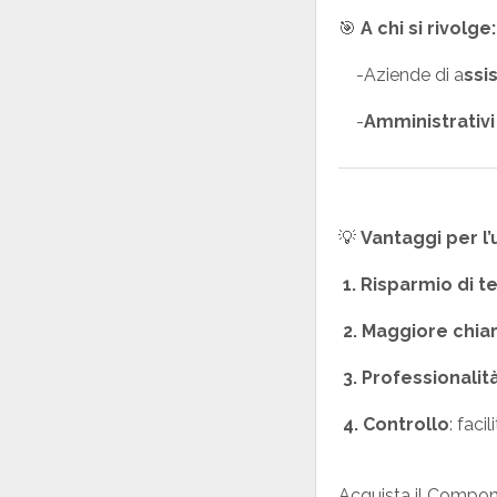
🎯
A chi si rivolge:
-Aziende di a
ssi
-
Amministrativi
💡
Vantaggi per l
1. Risparmio di 
2. Maggiore chia
3. Professionalit
4. Controllo
: faci
Acquista il Compone