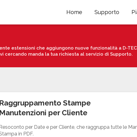
Home
Supporto
P
nte estensioni che aggiungono nuove funzionalità a D-TEC. 
avi cercando manda la tua richiesta al servizio di Supporto.
Raggruppamento Stampe
Manutenzioni per Cliente
Resoconto per Date e per Cliente, che raggruppa tutte le Ma
Stampa in PDF.