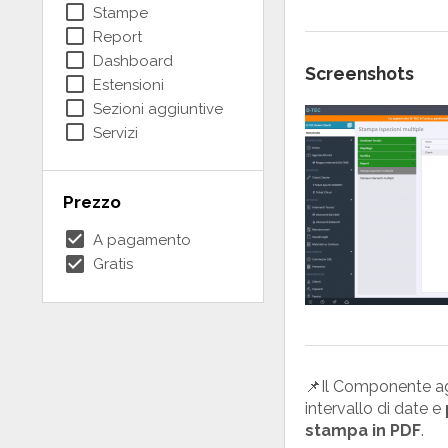
check_box_outline_blank
Stampe
check_box_outline_blank
Report
check_box_outline_blank
Dashboard
Screenshots
check_box_outline_blank
Estensioni
check_box_outline_blank
Sezioni aggiuntive
check_box_outline_blank
Servizi
Prezzo
check_box
A pagamento
check_box
Gratis
📌Il Componente a
intervallo di date e
stampa in PDF
.