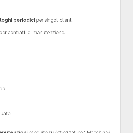
loghi periodici
per singoli clienti.
er contratti di manutenzione.
do.
tuate.
anutenzioni
eseguite su Attrezzature/ Macchinari,