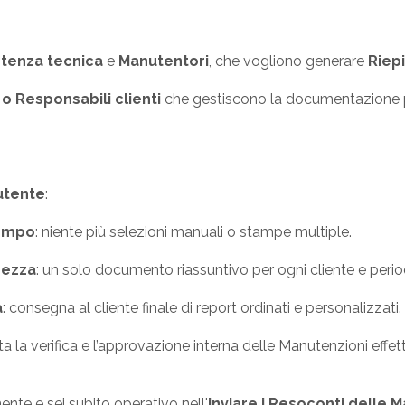
stenza tecnica
e
Manutentori
, che vogliono generare
Riepi
 o Responsabili clienti
che gestiscono la documentazione p
’utente
:
tempo
: niente più selezioni manuali o stampe multiple.
rezza
: un solo documento riassuntivo per ogni cliente e perio
à
: consegna al cliente finale di report ordinati e personalizzati.
lita la verifica e l’approvazione interna delle Manutenzioni effet
nte e sei subito operativo nell'
inviare i Resoconti
delle M