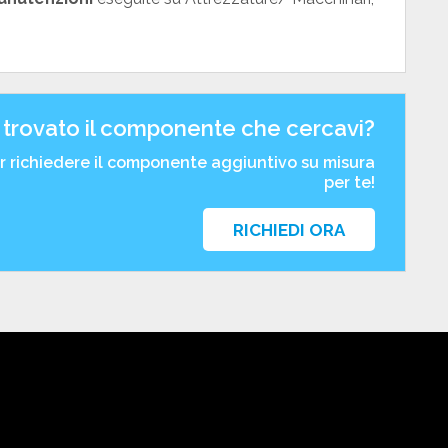
 trovato il componente che cercavi?
er richiedere il componente aggiuntivo su misura
per te!
RICHIEDI ORA