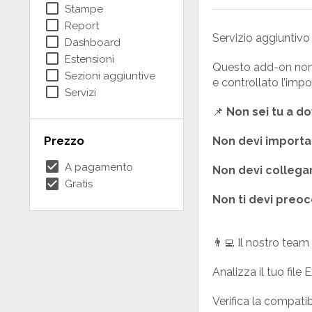
check_box_outline_blank
Stampe
check_box_outline_blank
Report
Servizio aggiuntiv
check_box_outline_blank
Dashboard
check_box_outline_blank
Estensioni
Questo add-on non
check_box_outline_blank
Sezioni aggiuntive
e controllato l’imp
check_box_outline_blank
Servizi
📌
Non sei tu a do
Prezzo
Non devi import
check_box
A pagamento
Non devi collegar
check_box
Gratis
Non ti devi preoc
👨‍💻 Il nostro team 
Analizza il tuo file
Verifica la compatib