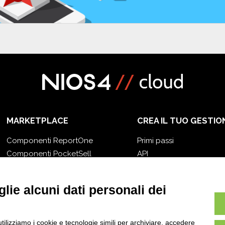
MARKETPLACE
CREA IL TUO GESTIO
Componenti ReportOne
Primi passi
Componenti PocketSell
API
Componenti OneOrder
E-Book
Componenti D-TEC
Blog
lie alcuni dati personali dei
Componenti Invoice4Cloud
utilizziamo i cookie e tecnologie simili per archiviare, accedere