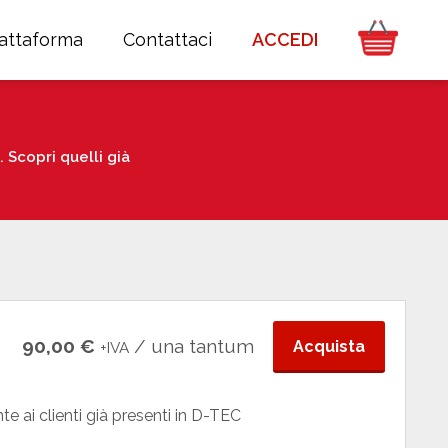
iattaforma
Contattaci
ACCEDI
Scopri quelli già
90,00 €
/ una tantum
Acquista
+IVA
e ai clienti già presenti in D-TEC