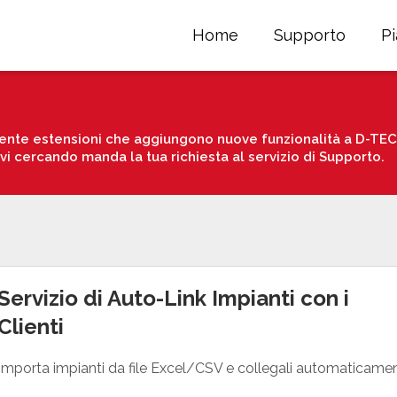
Home
Supporto
P
nte estensioni che aggiungono nuove funzionalità a D-TEC. 
avi cercando manda la tua richiesta al servizio di Supporto.
Servizio di Auto-Link Impianti con i
Clienti
Importa impianti da file Excel/CSV e collegali automaticament