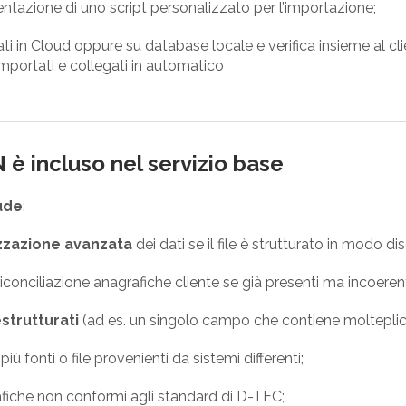
tazione di uno script personalizzato per l’importazione;
ti in Cloud oppure su database locale e verifica insieme al cli
importati e collegati in automatico
è incluso nel servizio base
ude
:
zzazione avanzata
dei dati se il file è strutturato in modo d
iconciliazione anagrafiche cliente se già presenti ma incoerenti (
strutturati
(ad es. un singolo campo che contiene molteplici
ù fonti o file provenienti da sistemi differenti;
afiche non conformi agli standard di D-TEC;