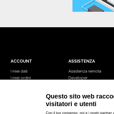
ACCOUNT
ASSISTENZA
I miei dati
Assistenza remota
I miei ordini
Developer
I miei database cloud
Video Tutorial
Password dimenticata?
Segui Nios4
Questo sito web raccog
visitatori e utenti
Con il tuo consenso, noi e i nostri partner 