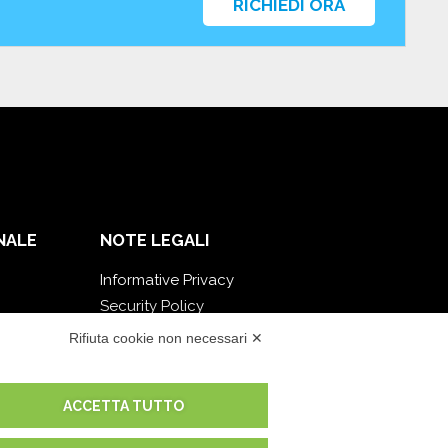
RICHIEDI ORA
NALE
NOTE LEGALI
Informative Privacy
Security Policy
Documentazione contrattuale e GDPR
Rifiuta cookie non necessari ✕
Condizioni generali di fornitura
Condizioni di vendita
ACCETTA TUTTO
Condizioni del servizio di supporto
Impostazioni cookie