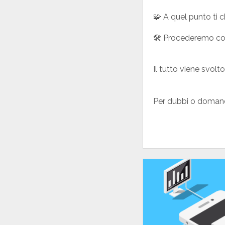
🧩 A quel punto ti c
🛠️ Procederemo con 
Il tutto viene svolt
Per dubbi o domand