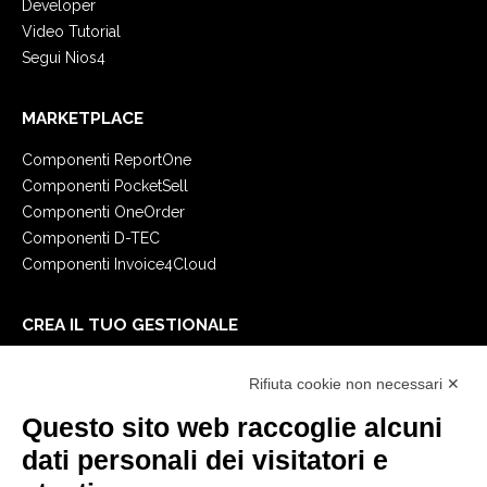
Developer
Video Tutorial
Segui Nios4
MARKETPLACE
Componenti ReportOne
Componenti PocketSell
Componenti OneOrder
Componenti D-TEC
Componenti Invoice4Cloud
CREA IL TUO GESTIONALE
Primi passi
Rifiuta cookie non necessari ✕
API
E-Book
Questo sito web raccoglie alcuni
Blog
dati personali dei visitatori e