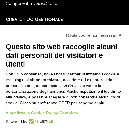
Componenti Invoice4Cloud
CREA IL TUO GESTIONALE
Primi passi
Rifiuta cookie non necessari ✕
API
E-Book
Questo sito web raccoglie alcuni
Blog
dati personali dei visitatori e
utenti
NOTE LEGALI
Con il tuo consenso, noi e i nostri partner utilizziamo i cookie e
Informative Privacy
tecnologie simili per archiviare, accedere ed elaborare i dati
Security Policy
personali come, ad esempio, la visita al sito web o la
personalizzazione degli annunci. Poiché rispettiamo il tuo diritto
Documentazione contrattuale e GDPR
alla privacy, è possibile scegliere di non consentire alcuni tipi di
Condizioni generali di fornitura
cookie. Clicca su preferenze GDPR per saperne di più.
Condizioni di vendita
Condizioni del servizio di supporto
Visualizza la Cookie Policy Completa
Impostazioni cookie
Powered by