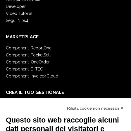
Developer
Video Tutorial
Segui Nios4
MARKETPLACE
Componenti ReportOne
Componenti PocketSell
Componenti OneOrder
Componenti D-TEC
Componenti Invoice4Cloud
CREA IL TUO GESTIONALE
Primi passi
Rifiuta cookie non necessari ✕
API
E-Book
Questo sito web raccoglie alcuni
Blog
dati personali dei visitatori e