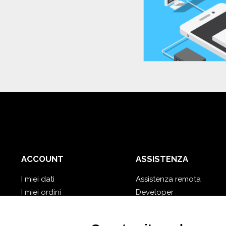
ACCOUNT
ASSISTENZA
I miei dati
Assistenza remota
I miei ordini
Developer
I miei database cloud
Video Tutorial
Password dimenticata?
Segui Nios4