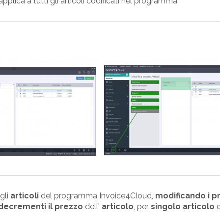
applica a tutti gli articoli codificati nel programma
agli
articoli
del programma Invoice4Cloud,
modificando i p
decrementi il prezzo
dell'
articolo
, per
singolo articolo
o