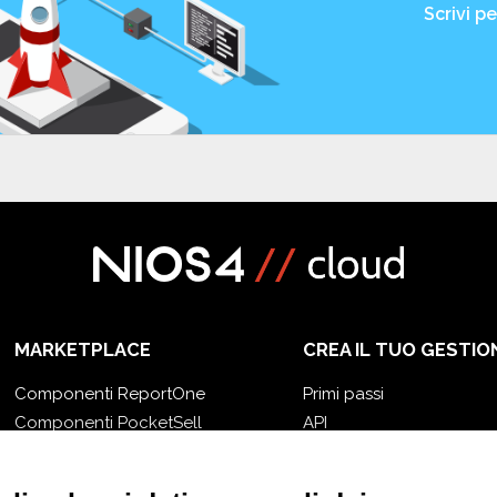
Scrivi p
MARKETPLACE
CREA IL TUO GESTIO
Componenti ReportOne
Primi passi
Componenti PocketSell
API
Componenti OneOrder
E-Book
Componenti D-TEC
Blog