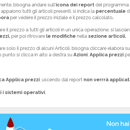
nente, bisogna andare sull'
icona dei report
del programma e
appaiono tutti gli articoli presenti, si indica la
percentuale
d
bora
per vedere il prezzo iniziale e il prezzo calcolato
.
e il prezzo a tutti gli articoli in un unica operazione, si lascian
ezzi,
per poi ritrovare
le modifiche
nella
sezione articoli.
re solo il prezzo di alcuni Articoli, bisogna cliccare elabora su 
to punto si clicca in alto a destra su
Azioni
,
Applica prezzi
per
cca Applica prezzi
, uscendo dal report
non verrrà applicat
i i sistemi operativi
.
Non hai