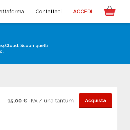
iattaforma
Contattaci
ACCEDI
e4Cloud. Scopri quelli
o.
15,00 €
/ una tantum
Acquista
+IVA