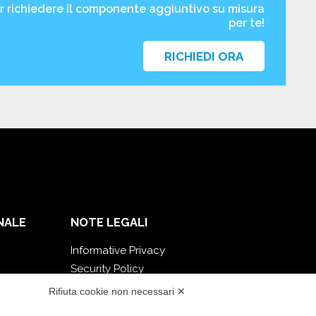
er richiedere il componente aggiuntivo su misura
per te!
RICHIEDI ORA
NALE
NOTE LEGALI
Informative Privacy
Security Policy
Documentazione contrattuale e GDPR
Rifiuta cookie non necessari ✕
Condizioni generali di fornitura