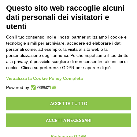
E-Book
Questo sito web raccoglie alcuni
Blog
dati personali dei visitatori e
utenti
NOTE LEGALI
Con il tuo consenso, noi e i nostri partner utilizziamo i cookie e
Informative Privacy
tecnologie simili per archiviare, accedere ed elaborare i dati
Security Policy
personali come, ad esempio, la visita al sito web o la
personalizzazione degli annunci. Poiché rispettiamo il tuo diritto
Documentazione contrattuale e GDPR
alla privacy, è possibile scegliere di non consentire alcuni tipi di
Condizioni generali di fornitura
cookie. Clicca su preferenze GDPR per saperne di più.
Condizioni di vendita
Condizioni del servizio di supporto
Visualizza la Cookie Policy Completa
Impostazioni cookie
Powered by
ACCETTA TUTTO
ACCETTA NECESSARI
© 2026
D-One Software House
-
Tutti i diritti sono riservati -
P.IVA:
02211990367 -
Via Genova, 12, 41012 Carpi (Mo) -
Mappa del sito
-
Preferenze GDPR