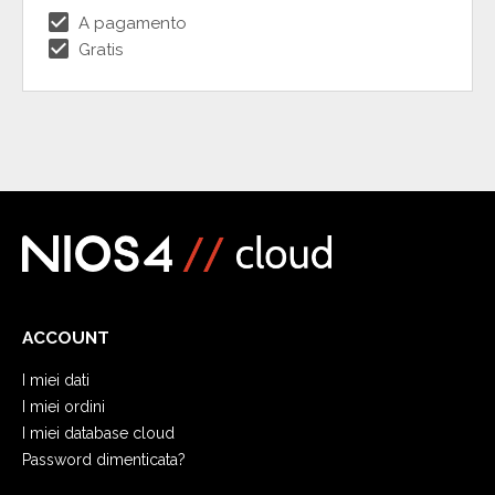
check_box
A pagamento
check_box
Gratis
ACCOUNT
I miei dati
I miei ordini
I miei database cloud
Password dimenticata?