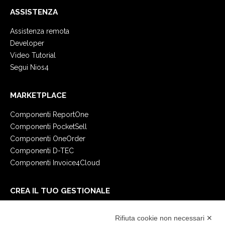
ASSISTENZA
Assistenza remota
Developer
Video Tutorial
Segui Nios4
MARKETPLACE
Componenti ReportOne
Componenti PocketSell
Componenti OneOrder
Componenti D-TEC
Componenti Invoice4Cloud
CREA IL TUO GESTIONALE
Primi passi
Rifiuta cookie non necessari ✕
API