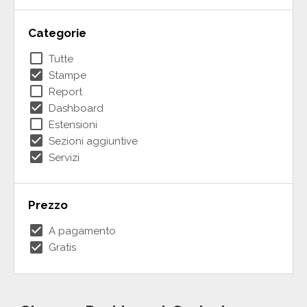
Categorie
check_box_outline_blank
Tutte
check_box
Stampe
check_box_outline_blank
Report
check_box
Dashboard
check_box_outline_blank
Estensioni
check_box
Sezioni aggiuntive
check_box
Servizi
Prezzo
check_box
A pagamento
check_box
Gratis