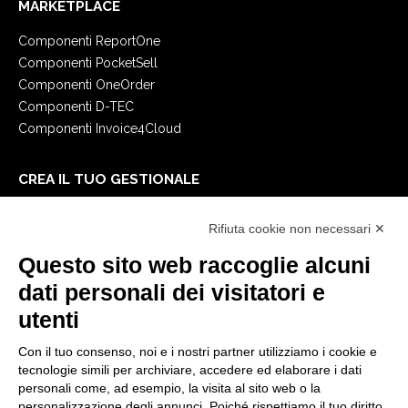
MARKETPLACE
Componenti ReportOne
Componenti PocketSell
Componenti OneOrder
Componenti D-TEC
Componenti Invoice4Cloud
CREA IL TUO GESTIONALE
Primi passi
Rifiuta cookie non necessari ✕
API
E-Book
Questo sito web raccoglie alcuni
Blog
dati personali dei visitatori e
utenti
NOTE LEGALI
Con il tuo consenso, noi e i nostri partner utilizziamo i cookie e
Informative Privacy
tecnologie simili per archiviare, accedere ed elaborare i dati
Security Policy
personali come, ad esempio, la visita al sito web o la
personalizzazione degli annunci. Poiché rispettiamo il tuo diritto