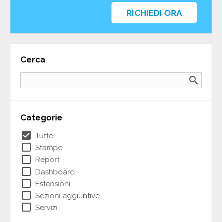
RICHIEDI ORA
Cerca
search
Categorie
check_box
Tutte
check_box_outline_blank
Stampe
check_box_outline_blank
Report
check_box_outline_blank
Dashboard
check_box_outline_blank
Estensioni
check_box_outline_blank
Sezioni aggiuntive
check_box_outline_blank
Servizi