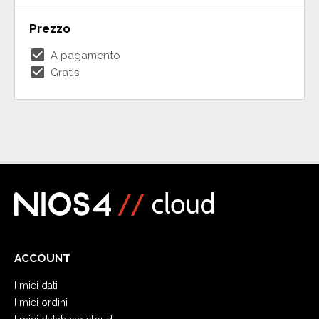
Prezzo
check_box
A pagamento
check_box
Gratis
ACCOUNT
I miei dati
I miei ordini