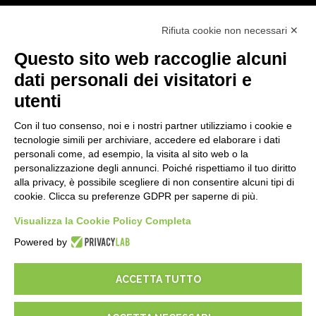
Primi passi
Rifiuta cookie non necessari ✕
API
E-Book
Questo sito web raccoglie alcuni
Blog
dati personali dei visitatori e
utenti
NOTE LEGALI
Con il tuo consenso, noi e i nostri partner utilizziamo i cookie e
Informative Privacy
tecnologie simili per archiviare, accedere ed elaborare i dati
Security Policy
personali come, ad esempio, la visita al sito web o la
personalizzazione degli annunci. Poiché rispettiamo il tuo diritto
Documentazione contrattuale e GDPR
alla privacy, è possibile scegliere di non consentire alcuni tipi di
Condizioni generali di fornitura
cookie. Clicca su preferenze GDPR per saperne di più.
Condizioni di vendita
Condizioni del servizio di supporto
Visualizza la Cookie Policy Completa
Impostazioni cookie
Powered by
ACCETTA TUTTO