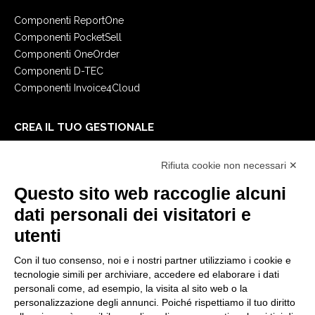
Componenti ReportOne
Componenti PocketSell
Componenti OneOrder
Componenti D-TEC
Componenti Invoice4Cloud
CREA IL TUO GESTIONALE
Primi passi
Rifiuta cookie non necessari ✕
API
E-Book
Questo sito web raccoglie alcuni
Blog
dati personali dei visitatori e
utenti
NOTE LEGALI
Con il tuo consenso, noi e i nostri partner utilizziamo i cookie e
Informative Privacy
tecnologie simili per archiviare, accedere ed elaborare i dati
Security Policy
personali come, ad esempio, la visita al sito web o la
personalizzazione degli annunci. Poiché rispettiamo il tuo diritto
Documentazione contrattuale e GDPR