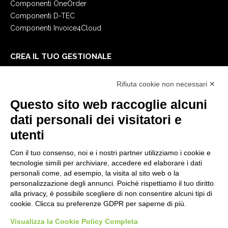
Componenti OneOrder
Componenti D-TEC
Componenti Invoice4Cloud
CREA IL TUO GESTIONALE
Primi passi
Rifiuta cookie non necessari ✕
API
E-Book
Questo sito web raccoglie alcuni
Blog
dati personali dei visitatori e
utenti
NOTE LEGALI
Con il tuo consenso, noi e i nostri partner utilizziamo i cookie e
Informative Privacy
tecnologie simili per archiviare, accedere ed elaborare i dati
Security Policy
personali come, ad esempio, la visita al sito web o la
personalizzazione degli annunci. Poiché rispettiamo il tuo diritto
Documentazione contrattuale e GDPR
alla privacy, è possibile scegliere di non consentire alcuni tipi di
Condizioni generali di fornitura
cookie. Clicca su preferenze GDPR per saperne di più.
Condizioni di vendita
Condizioni del servizio di supporto
Visualizza la Cookie Policy Completa