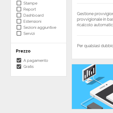
check_box_outline_blank
Stampe
check_box_outline_blank
Report
Gestione provvigioni
check_box_outline_blank
Dashboard
provvigionale in ba
check_box_outline_blank
Estensioni
ricalcolo automatico
check_box_outline_blank
Sezioni aggiuntive
check_box_outline_blank
Servizi
Per qualsiasi dubbio
Prezzo
check_box
A pagamento
check_box
Gratis