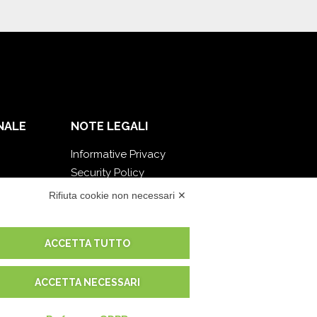
NALE
NOTE LEGALI
Informative Privacy
Security Policy
Documentazione contrattuale e GDPR
Rifiuta cookie non necessari ✕
Condizioni generali di fornitura
Condizioni di vendita
ACCETTA TUTTO
Condizioni del servizio di supporto
Impostazioni cookie
ACCETTA NECESSARI