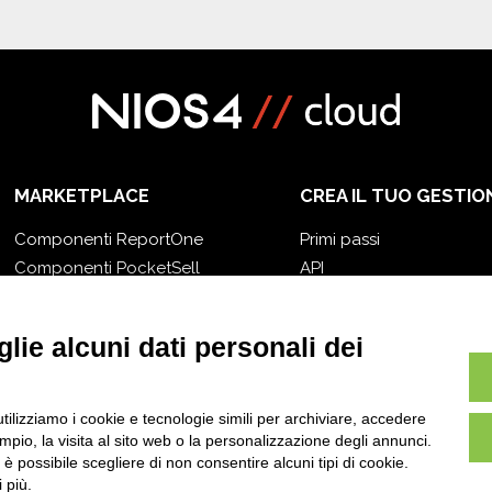
MARKETPLACE
CREA IL TUO GESTIO
Componenti ReportOne
Primi passi
Componenti PocketSell
API
Componenti OneOrder
E-Book
Componenti D-TEC
Blog
lie alcuni dati personali dei
Componenti Invoice4Cloud
utilizziamo i cookie e tecnologie simili per archiviare, accedere
pio, la visita al sito web o la personalizzazione degli annunci.
, è possibile scegliere di non consentire alcuni tipi di cookie.
 più.