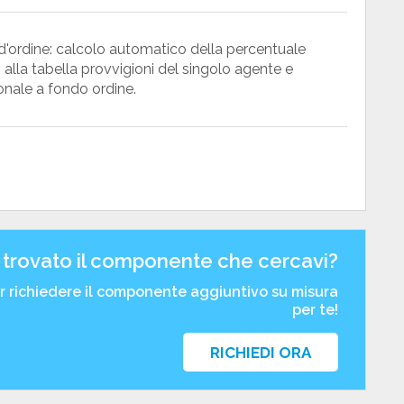
a d'ordine: calcolo automatico della percentuale
 alla tabella provvigioni del singolo agente e
ionale a fondo ordine.
 trovato il componente che cercavi?
er richiedere il componente aggiuntivo su misura
per te!
RICHIEDI ORA