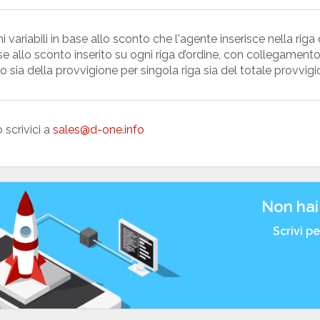
 variabili in base allo sconto che l'agente inserisce nella rig
se allo sconto inserito su ogni riga d’ordine, con collegamento
 sia della provvigione per singola riga sia del totale provvig
 scrivici a
sales@d-one.info
Non hai
Scrivi p