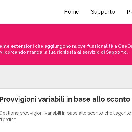
Home
Supporto
P
nte estensioni che aggiungono nuove funzionalità a OneOrd
avi cercando manda la tua richiesta al servizio di Supporto.
Provvigioni variabili in base allo sconto
Gestione provvigioni variabili in base allo sconto che l'agente 
d'ordine