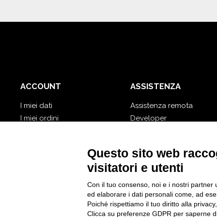
ACCOUNT
ASSISTENZA
I miei dati
Assistenza remota
I miei ordini
Developer
I miei database cloud
Video Tutorial
Password dimenticata?
Segui Nios4
Questo sito web raccog
visitatori e utenti
Con il tuo consenso, noi e i nostri partner 
ed elaborare i dati personali come, ad esem
Poiché rispettiamo il tuo diritto alla privacy
Clicca su preferenze GDPR per saperne di