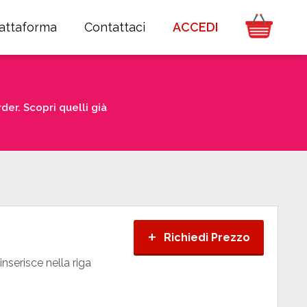
iattaforma
Contattaci
ACCEDI
er. Scopri quelli già
+
Richiedi Prezzo
inserisce nella riga