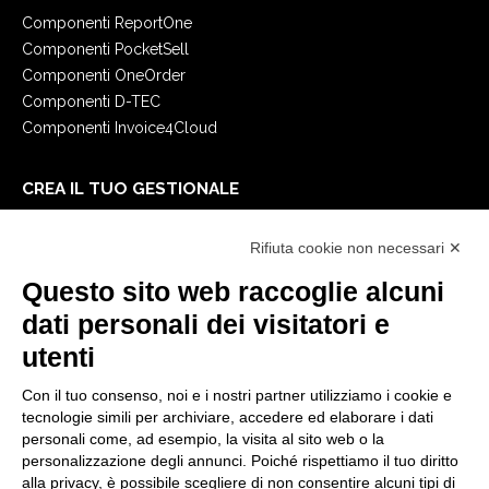
Componenti ReportOne
Componenti PocketSell
Componenti OneOrder
Componenti D-TEC
Componenti Invoice4Cloud
CREA IL TUO GESTIONALE
Primi passi
Rifiuta cookie non necessari ✕
API
E-Book
Questo sito web raccoglie alcuni
Blog
dati personali dei visitatori e
utenti
NOTE LEGALI
Con il tuo consenso, noi e i nostri partner utilizziamo i cookie e
Informative Privacy
tecnologie simili per archiviare, accedere ed elaborare i dati
Security Policy
personali come, ad esempio, la visita al sito web o la
personalizzazione degli annunci. Poiché rispettiamo il tuo diritto
Documentazione contrattuale e GDPR
alla privacy, è possibile scegliere di non consentire alcuni tipi di