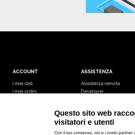
ACCOUNT
ASSISTENZA
I miei dati
Assistenza remota
I miei ordini
Developer
I miei database cloud
Video Tutorial
Password dimenticata?
Segui Nios4
Questo sito web raccog
visitatori e utenti
Con il tuo consenso, noi e i nostri partner 