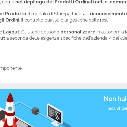
ti, come
nel riepilogo dei Prodotti Ordinati nell
'
e-comme
del Prodotto
: il modulo di Stampa facilita il
riconoscimento 
li Ordini
, il controllo qualità, o la gestione delle resi.
e Layout
: Gli utenti possono
personalizzare
in autonomia l
out
a seconda delle esigenze specifiche dell'azienda / del clie
.
omponente
Non hai
Scrivi p