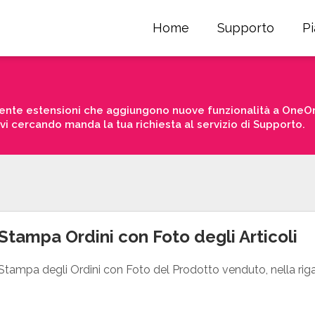
Home
Supporto
P
nte estensioni che aggiungono nuove funzionalità a OneOrd
avi cercando manda la tua richiesta al servizio di Supporto.
Stampa Ordini con Foto degli Articoli
Stampa degli Ordini con Foto del Prodotto venduto, nella riga