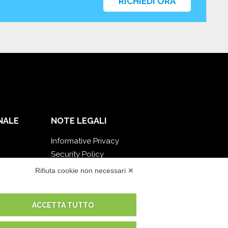
RICHIEDI ORA
NALE
NOTE LEGALI
Informative Privacy
Security Policy
Documentazione contrattuale e GDPR
Rifiuta cookie non necessari ✕
Condizioni generali di fornitura
Condizioni di vendita
ACCETTA TUTTO
Condizioni del servizio di supporto
Impostazioni cookie