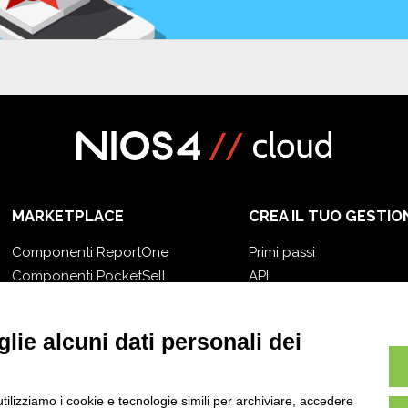
MARKETPLACE
CREA IL TUO GESTIO
Componenti ReportOne
Primi passi
Componenti PocketSell
API
Componenti OneOrder
E-Book
Componenti D-TEC
Blog
lie alcuni dati personali dei
Componenti Invoice4Cloud
utilizziamo i cookie e tecnologie simili per archiviare, accedere