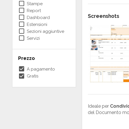
check_box_outline_blank
Stampe
check_box_outline_blank
Report
Screenshots
check_box_outline_blank
Dashboard
check_box_outline_blank
Estensioni
check_box_outline_blank
Sezioni aggiuntive
check_box_outline_blank
Servizi
Prezzo
check_box
A pagamento
check_box
Gratis
Ideale per
Condivid
del Documento mode