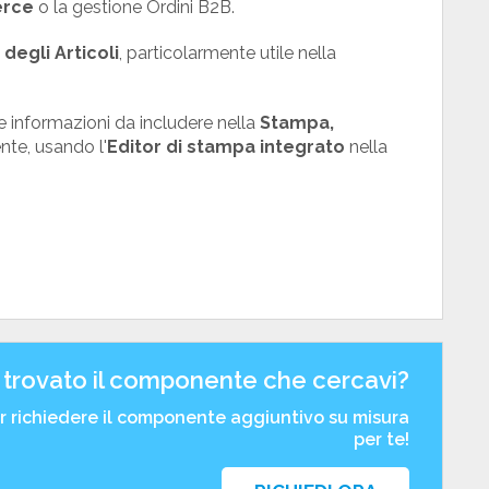
rce
o la gestione Ordini B2B.
degli Articoli
, particolarmente utile nella
e informazioni da includere nella
Stampa,
nte, usando l'
Editor di stampa integrato
nella
 trovato il componente che cercavi?
er richiedere il componente aggiuntivo su misura
per te!