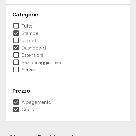
Categorie
check_box_outline_blank
Tutte
check_box
Stampe
check_box_outline_blank
Report
check_box
Dashboard
check_box_outline_blank
Estensioni
check_box_outline_blank
Sezioni aggiuntive
check_box_outline_blank
Servizi
Prezzo
check_box
A pagamento
check_box
Gratis