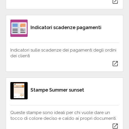
open_in_new
Indicatori scadenze pagamenti
Indicatori sulle scadenze dei pagamenti degli ordini
dei clienti
open_in_new
Stampe Summer sunset
Queste stampe sono ideali per chi vuole dare un
tocco di colore deciso e caldo ai propri documenti.
open_in_new