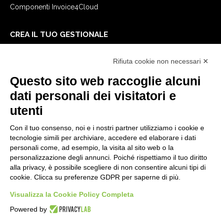
Componenti Invoice4Cloud
CREA IL TUO GESTIONALE
Primi passi
Rifiuta cookie non necessari ✕
API
E-Book
Questo sito web raccoglie alcuni
Blog
dati personali dei visitatori e
utenti
NOTE LEGALI
Con il tuo consenso, noi e i nostri partner utilizziamo i cookie e
Informative Privacy
tecnologie simili per archiviare, accedere ed elaborare i dati
Security Policy
personali come, ad esempio, la visita al sito web o la
personalizzazione degli annunci. Poiché rispettiamo il tuo diritto
Documentazione contrattuale e GDPR
alla privacy, è possibile scegliere di non consentire alcuni tipi di
Condizioni generali di fornitura
cookie. Clicca su preferenze GDPR per saperne di più.
Condizioni di vendita
Visualizza la Cookie Policy Completa
Condizioni del servizio di supporto
Impostazioni cookie
Powered by