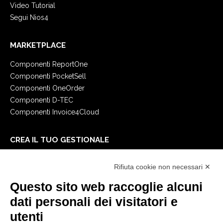
Video Tutorial
Segui Nios4
MARKETPLACE
Componenti ReportOne
Componenti PocketSell
Componenti OneOrder
Componenti D-TEC
Componenti Invoice4Cloud
CREA IL TUO GESTIONALE
Primi passi
Rifiuta cookie non necessari ✕
API
E-Book
Questo sito web raccoglie alcuni
Blog
dati personali dei visitatori e
utenti
NOTE LEGALI