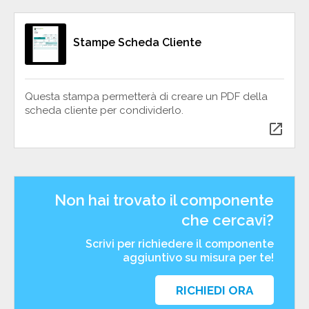
Stampe Scheda Cliente
Questa stampa permetterà di creare un PDF della
scheda cliente per condividerlo.
open_in_new
Non hai trovato il componente
che cercavi?
Scrivi per richiedere il componente
aggiuntivo su misura per te!
RICHIEDI ORA