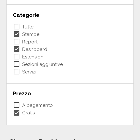
Categorie
check_box_outline_blank
Tutte
check_box
Stampe
check_box_outline_blank
Report
check_box
Dashboard
check_box_outline_blank
Estensioni
check_box_outline_blank
Sezioni aggiuntive
check_box_outline_blank
Servizi
Prezzo
check_box_outline_blank
A pagamento
check_box
Gratis