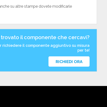
anche su altre stampe dovete modificarle
 trovato il componente che cercavi?
er richiedere il componente aggiuntivo su misura
per te!
RICHIEDI ORA