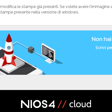
modifica le stampe già presenti. Se volete avere l'immagine 
r stampe presente nella versione di windows.
Non hai
Scrivi p