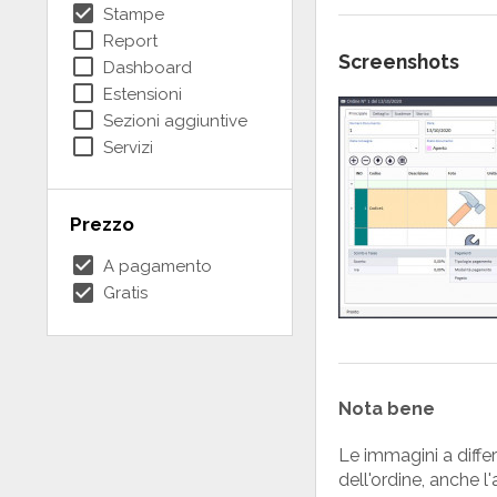
check_box
Stampe
check_box_outline_blank
Report
Screenshots
check_box_outline_blank
Dashboard
check_box_outline_blank
Estensioni
check_box_outline_blank
Sezioni aggiuntive
check_box_outline_blank
Servizi
Prezzo
check_box
A pagamento
check_box
Gratis
Nota bene
Le immagini a diffe
dell'ordine, anche 