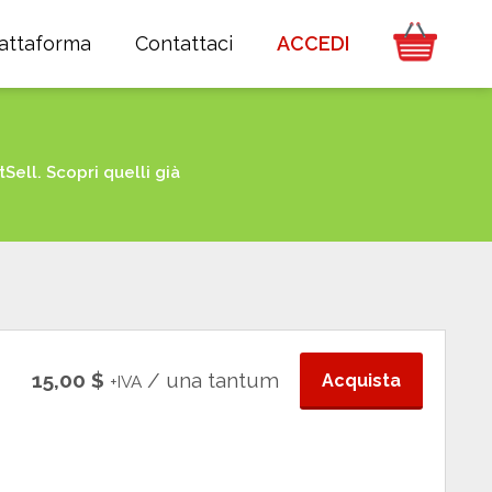
iattaforma
Contattaci
ACCEDI
ell. Scopri quelli già
15,00 $
/ una tantum
Acquista
+IVA