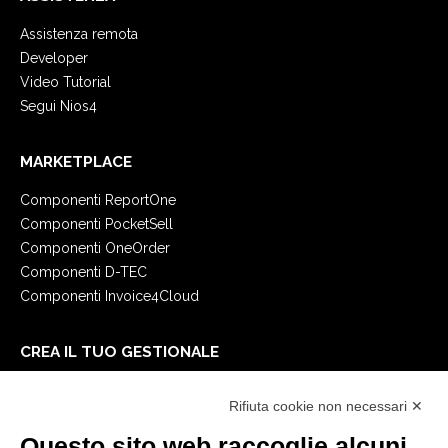
Assistenza remota
Developer
Video Tutorial
Segui Nios4
MARKETPLACE
Componenti ReportOne
Componenti PocketSell
Componenti OneOrder
Componenti D-TEC
Componenti Invoice4Cloud
CREA IL TUO GESTIONALE
Primi passi
Rifiuta cookie non necessari ✕
API
E-Book
Questo sito web raccoglie alcuni