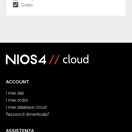
check_box
Gratis
ACCOUNT
I miei dati
I miei ordini
I miei database cloud
Password dimenticata?
ASSISTENZA