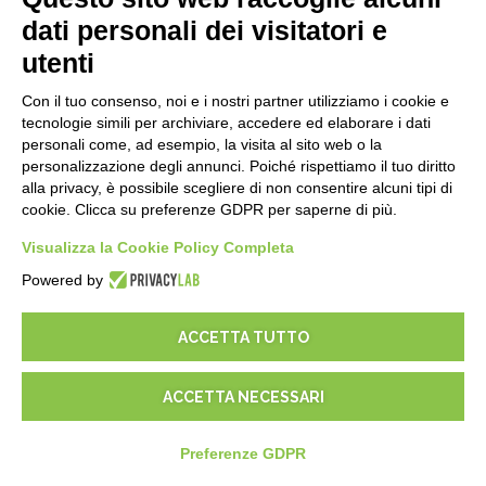
Blog
dati personali dei visitatori e
utenti
NOTE LEGALI
Con il tuo consenso, noi e i nostri partner utilizziamo i cookie e
Informative Privacy
tecnologie simili per archiviare, accedere ed elaborare i dati
Security Policy
personali come, ad esempio, la visita al sito web o la
personalizzazione degli annunci. Poiché rispettiamo il tuo diritto
Documentazione contrattuale e GDPR
alla privacy, è possibile scegliere di non consentire alcuni tipi di
Condizioni generali di fornitura
cookie. Clicca su preferenze GDPR per saperne di più.
Condizioni di vendita
Condizioni del servizio di supporto
Visualizza la Cookie Policy Completa
Impostazioni cookie
Powered by
ACCETTA TUTTO
ACCETTA NECESSARI
© 2026
D-One Software House
-
Tutti i diritti sono riservati -
P.IVA:
02211990367 -
Via Genova, 12, 41012 Carpi (Mo) -
Mappa del sito
-
Preferenze GDPR
-
USD
$