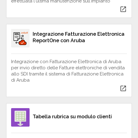
effettuata l'ultima manutenzione sull'impianto
open_in_new
Integrazione Fatturazione Elettronica
ReportOne con Aruba
Integrazione con Fatturazione Elettronica di Aruba
per invio diretto delle Fatture elettroniche di vendita
allo SDI tramite il sistema di Fatturazione Elettronica
di Aruba
open_in_new
Tabella rubrica su modulo clienti