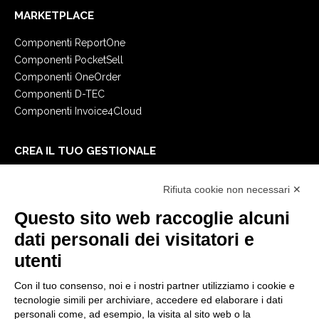
MARKETPLACE
Componenti ReportOne
Componenti PocketSell
Componenti OneOrder
Componenti D-TEC
Componenti Invoice4Cloud
CREA IL TUO GESTIONALE
Primi passi
Rifiuta cookie non necessari ✕
API
E-Book
Questo sito web raccoglie alcuni
Blog
dati personali dei visitatori e
utenti
NOTE LEGALI
Con il tuo consenso, noi e i nostri partner utilizziamo i cookie e
Informative Privacy
tecnologie simili per archiviare, accedere ed elaborare i dati
Security Policy
personali come, ad esempio, la visita al sito web o la