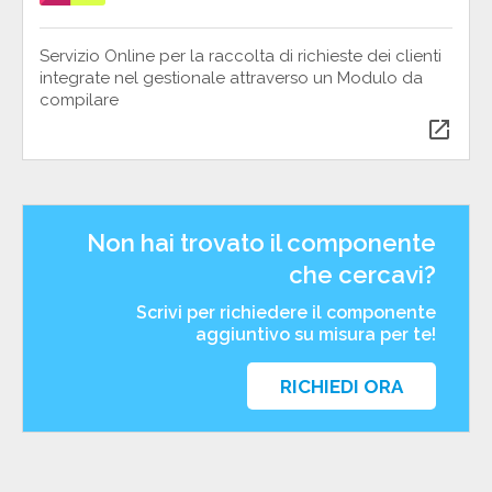
Servizio Online per la raccolta di richieste dei clienti
integrate nel gestionale attraverso un Modulo da
compilare
open_in_new
Non hai trovato il componente
che cercavi?
Scrivi per richiedere il componente
aggiuntivo su misura per te!
RICHIEDI ORA