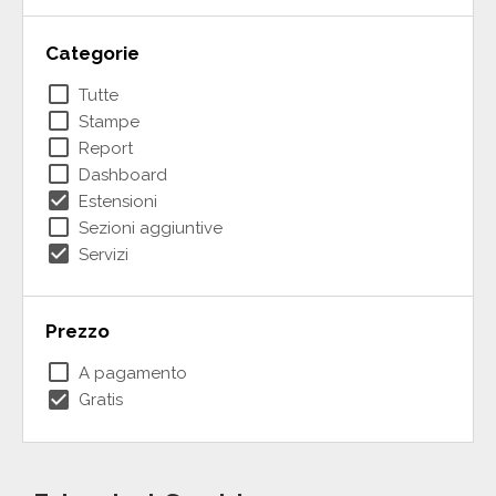
Categorie
check_box_outline_blank
Tutte
check_box_outline_blank
Stampe
check_box_outline_blank
Report
check_box_outline_blank
Dashboard
check_box
Estensioni
check_box_outline_blank
Sezioni aggiuntive
check_box
Servizi
Prezzo
check_box_outline_blank
A pagamento
check_box
Gratis