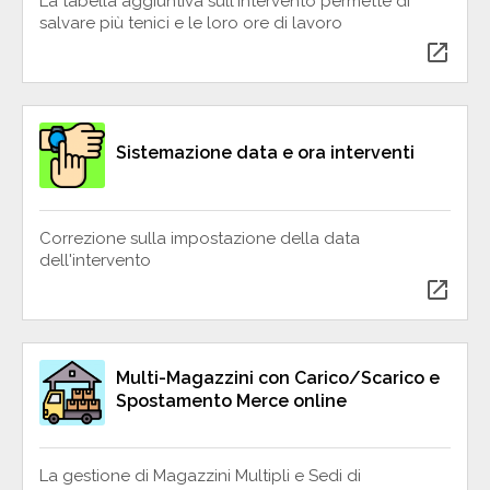
La tabella aggiuntiva sull'intervento permette di
salvare più tenici e le loro ore di lavoro
open_in_new
Sistemazione data e ora interventi
Correzione sulla impostazione della data
dell'intervento
open_in_new
Multi-Magazzini con Carico/Scarico e
Spostamento Merce online
La gestione di Magazzini Multipli e Sedi di