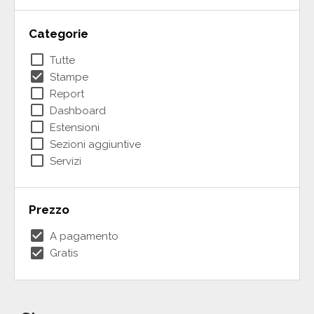
Categorie
check_box_outline_blank
Tutte
check_box
Stampe
check_box_outline_blank
Report
check_box_outline_blank
Dashboard
check_box_outline_blank
Estensioni
check_box_outline_blank
Sezioni aggiuntive
check_box_outline_blank
Servizi
Prezzo
check_box
A pagamento
check_box
Gratis