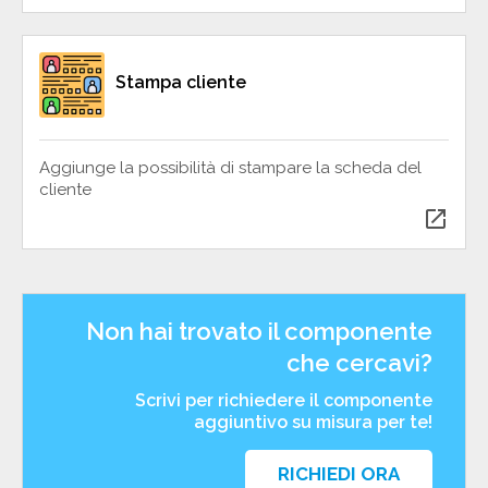
Stampa cliente
Aggiunge la possibilità di stampare la scheda del
cliente
open_in_new
Non hai trovato il componente
che cercavi?
Scrivi per richiedere il componente
aggiuntivo su misura per te!
RICHIEDI ORA