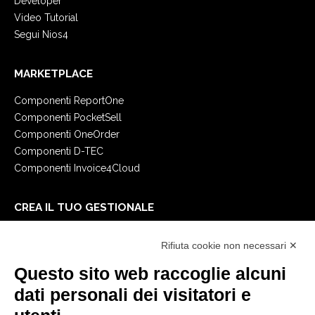
Developer
Video Tutorial
Segui Nios4
MARKETPLACE
Componenti ReportOne
Componenti PocketSell
Componenti OneOrder
Componenti D-TEC
Componenti Invoice4Cloud
CREA IL TUO GESTIONALE
Primi passi
Rifiuta cookie non necessari ✕
API
E-Book
Questo sito web raccoglie alcuni
Blog
dati personali dei visitatori e