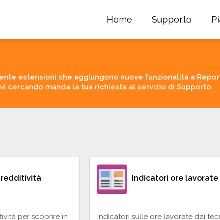
Home
Supporto
P
nte estensioni che aggiungono nuove funzionalità a Report
avi cercando manda la tua richiesta al servizio di Supporto.
 redditività
Indicatori ore lavorate
tività per scoprire in
Indicatori sulle ore lavorate dai tec