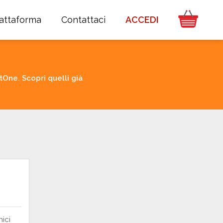
iattaforma
Contattaci
ACCEDI
One. Scopri quelli già
nici