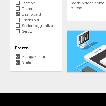
check_box_outline_blank
Stampe
modo veloce come s
check_box_outline_blank
azienda
Report
check_box
Dashboard
check_box_outline_blank
Estensioni
check_box_outline_blank
Sezioni aggiuntive
check_box_outline_blank
Servizi
Prezzo
check_box
A pagamento
check_box
Gratis