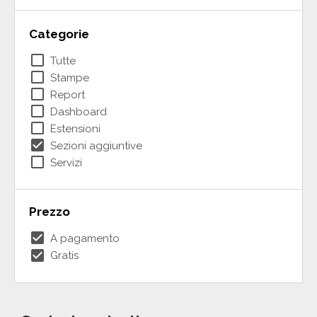
Categorie
check_box_outline_blank
Tutte
check_box_outline_blank
Stampe
check_box_outline_blank
Report
check_box_outline_blank
Dashboard
check_box_outline_blank
Estensioni
check_box
Sezioni aggiuntive
check_box_outline_blank
Servizi
Prezzo
check_box
A pagamento
check_box
Gratis