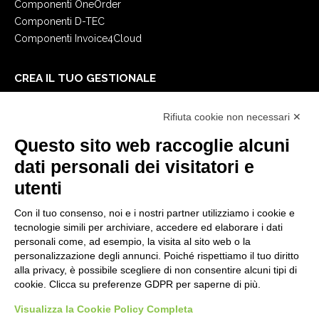
Componenti OneOrder
Componenti D-TEC
Componenti Invoice4Cloud
CREA IL TUO GESTIONALE
Primi passi
Rifiuta cookie non necessari ✕
API
E-Book
Questo sito web raccoglie alcuni
Blog
dati personali dei visitatori e
utenti
NOTE LEGALI
Con il tuo consenso, noi e i nostri partner utilizziamo i cookie e
Informative Privacy
tecnologie simili per archiviare, accedere ed elaborare i dati
Security Policy
personali come, ad esempio, la visita al sito web o la
personalizzazione degli annunci. Poiché rispettiamo il tuo diritto
Documentazione contrattuale e GDPR
alla privacy, è possibile scegliere di non consentire alcuni tipi di
Condizioni generali di fornitura
cookie. Clicca su preferenze GDPR per saperne di più.
Condizioni di vendita
Visualizza la Cookie Policy Completa
Condizioni del servizio di supporto