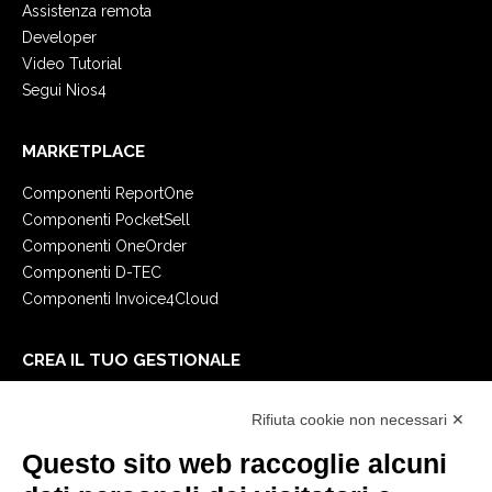
Assistenza remota
Developer
Video Tutorial
Segui Nios4
MARKETPLACE
Componenti ReportOne
Componenti PocketSell
Componenti OneOrder
Componenti D-TEC
Componenti Invoice4Cloud
CREA IL TUO GESTIONALE
Primi passi
Rifiuta cookie non necessari ✕
API
E-Book
Questo sito web raccoglie alcuni
Blog