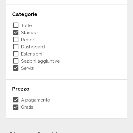
Categorie
check_box_outline_blank
Tutte
check_box
Stampe
check_box_outline_blank
Report
check_box_outline_blank
Dashboard
check_box_outline_blank
Estensioni
check_box_outline_blank
Sezioni aggiuntive
check_box
Servizi
Prezzo
check_box
A pagamento
check_box
Gratis