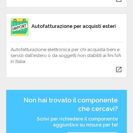
Autofatturazione per acquisti esteri
Autofatturazione elettronica per chi acquista beni e
servizi dall'estero o da soggetti non stabiliti ai fini IVA
in Italia.
open_in_new
Non hai trovato il componente
che cercavi?
Scrivi per richiedere il componente
aggiuntivo su misura per te!