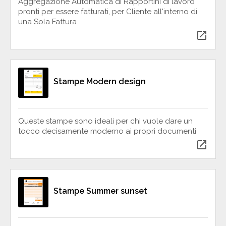
Aggregazione Automatica di Rapportini di lavoro
pronti per essere fatturati, per Cliente all'interno di
una Sola Fattura
open_in_new
Stampe Modern design
Queste stampe sono ideali per chi vuole dare un
tocco decisamente moderno ai propri documenti
open_in_new
Stampe Summer sunset