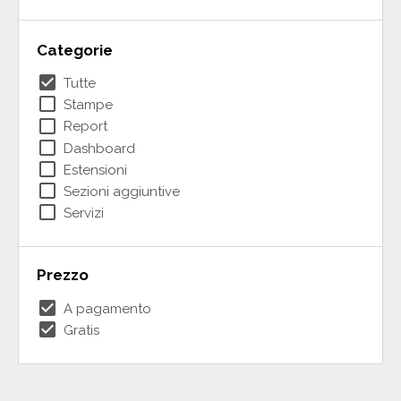
Categorie
check_box
Tutte
check_box_outline_blank
Stampe
check_box_outline_blank
Report
check_box_outline_blank
Dashboard
check_box_outline_blank
Estensioni
check_box_outline_blank
Sezioni aggiuntive
check_box_outline_blank
Servizi
Prezzo
check_box
A pagamento
check_box
Gratis