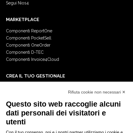
Segui Nios4
MARKETPLACE
Componenti ReportOne
Componenti PocketSell
Componenti OneOrder
Componenti D-TEC
Componenti Invoice4Cloud
CREA IL TUO GESTIONALE
Primi passi
Rifiuta cookie non necessari ✕
API
E-Book
Questo sito web raccoglie alcuni
Blog
dati personali dei visitatori e
utenti
NOTE LEGALI
Con il tuo consenso, noi e i nostri partner utilizziamo i cookie e