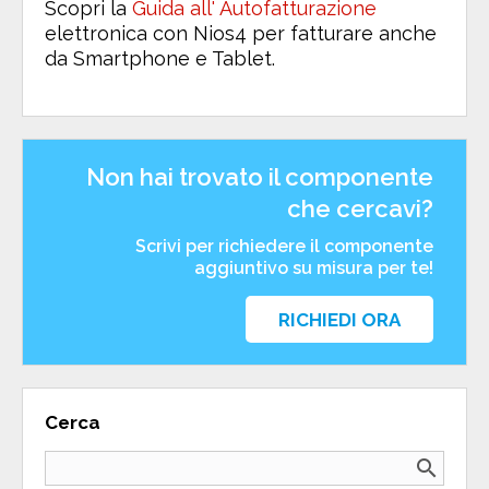
Scopri la
Guida all' Autofatturazione
elettronica con Nios4 per fatturare anche
da Smartphone e Tablet.
Non hai trovato il componente
che cercavi?
Scrivi per richiedere il componente
aggiuntivo su misura per te!
RICHIEDI ORA
Cerca
search