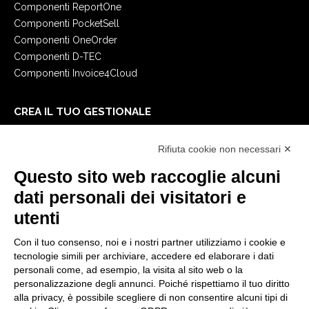
Componenti ReportOne
Componenti PocketSell
Componenti OneOrder
Componenti D-TEC
Componenti Invoice4Cloud
CREA IL TUO GESTIONALE
Primi passi
Rifiuta cookie non necessari ✕
API
E-Book
Questo sito web raccoglie alcuni
Blog
dati personali dei visitatori e
utenti
NOTE LEGALI
Con il tuo consenso, noi e i nostri partner utilizziamo i cookie e
Informative Privacy
tecnologie simili per archiviare, accedere ed elaborare i dati
Security Policy
personali come, ad esempio, la visita al sito web o la
personalizzazione degli annunci. Poiché rispettiamo il tuo diritto
Documentazione contrattuale e GDPR
alla privacy, è possibile scegliere di non consentire alcuni tipi di
Condizioni generali di fornitura