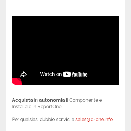
Acquista
in
autonomia
il Componente e
Installalo in ReportOne.
Per qualsiasi dubbio scrivici a
sales@d-one.info