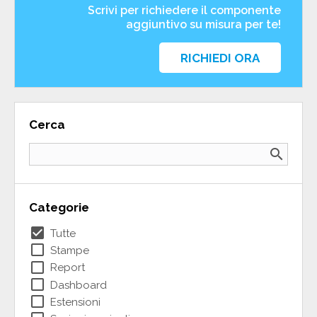
Scrivi per richiedere il componente
aggiuntivo su misura per te!
RICHIEDI ORA
Cerca
search
Categorie
check_box
Tutte
check_box_outline_blank
Stampe
check_box_outline_blank
Report
check_box_outline_blank
Dashboard
check_box_outline_blank
Estensioni