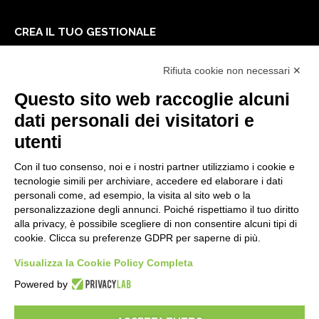
CREA IL TUO GESTIONALE
Primi passi
Rifiuta cookie non necessari ✕
API
E-Book
Questo sito web raccoglie alcuni
Blog
dati personali dei visitatori e
utenti
NOTE LEGALI
Con il tuo consenso, noi e i nostri partner utilizziamo i cookie e
Informative Privacy
tecnologie simili per archiviare, accedere ed elaborare i dati
Security Policy
personali come, ad esempio, la visita al sito web o la
personalizzazione degli annunci. Poiché rispettiamo il tuo diritto
Documentazione contrattuale e GDPR
alla privacy, è possibile scegliere di non consentire alcuni tipi di
Condizioni generali di fornitura
cookie. Clicca su preferenze GDPR per saperne di più.
Condizioni di vendita
Condizioni del servizio di supporto
Visualizza la Cookie Policy Completa
Impostazioni cookie
Powered by