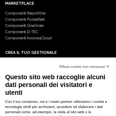
MARKETPLACE
Componenti ReportOne
Componenti PocketSell
Componenti OneOrder
Componenti D-TEC
Componenti Invoice4Cloud
CREA IL TUO GESTIONALE
Primi passi
Rifiuta cookie non necessari ✕
API
E-Book
Questo sito web raccoglie alcuni
Blog
dati personali dei visitatori e
utenti
NOTE LEGALI
Con il tuo consenso, noi e i nostri partner utilizziamo i cookie e
Informative Privacy
tecnologie simili per archiviare, accedere ed elaborare i dati
Security Policy
personali come, ad esempio, la visita al sito web o la