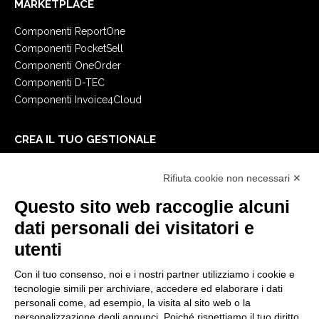
MARKETPLACE
Componenti ReportOne
Componenti PocketSell
Componenti OneOrder
Componenti D-TEC
Componenti Invoice4Cloud
CREA IL TUO GESTIONALE
Primi passi
Rifiuta cookie non necessari ✕
API
E-Book
Questo sito web raccoglie alcuni
Blog
dati personali dei visitatori e
utenti
NOTE LEGALI
Con il tuo consenso, noi e i nostri partner utilizziamo i cookie e
Informative Privacy
tecnologie simili per archiviare, accedere ed elaborare i dati
Security Policy
personali come, ad esempio, la visita al sito web o la
personalizzazione degli annunci. Poiché rispettiamo il tuo diritto
Documentazione contrattuale e GDPR