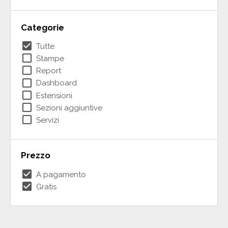
Categorie
check_box
Tutte
check_box_outline_blank
Stampe
check_box_outline_blank
Report
check_box_outline_blank
Dashboard
check_box_outline_blank
Estensioni
check_box_outline_blank
Sezioni aggiuntive
check_box_outline_blank
Servizi
Prezzo
check_box
A pagamento
check_box
Gratis