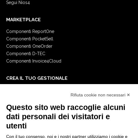
Segui Nios4
MARKETPLACE
Componenti ReportOne
Componenti PocketSell
Componenti OneOrder
Componenti D-TEC
Componenti Invoice4Cloud
CREA IL TUO GESTIONALE
Primi passi
Rifiuta cookie non necessari ✕
API
E-Book
Questo sito web raccoglie alcuni
Blog
dati personali dei visitatori e
utenti
NOTE LEGALI
Con il tuo consenso, noi e i nostri partner utilizziamo i cookie e