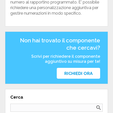
numero al rapportino programmato. E' possibile
richiedere una personalizzazione aggiuntiva per
gestire numerazioni in modo specifico.
Non hai trovato il componente
che cercavi?
Scrivi per richiedere il componente
aggiuntivo su misura per te!
RICHIEDI ORA
Cerca
search